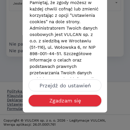
Pamiętaj, że zgody możesz w
Jestem dyrektorem składającym zamówienie
każdej chwili cofnąć lub zmienić
korzystając z opcji "Ustawienia
cookies" na dole strony.
Zatwierdź
Administratorem Twoich danych
osobowych jest VULCAN sp. z
o.o. z siedzibą we Wrocławiu
Nie pamiętam hasła
(51-116), ul. Wołowska 6, nr NIP
Nie pamiętam numeru zamówienia
898-001-44-51. Szczegółowe
informacje o celach oraz
podstawach prawnych
przetwarzania Twoich danych
znajdziesz w pełnej informacji
Przejdź do ustawień
dostępnej po kliknięciu w opcję
Polityka cookie
"Klauzula informacyjna" na dole
Klauzula informacyjna
strony. Znajdziesz tam także
Zgadzam się
Deklaracja dostępności
dane kontaktowe do
Ustawienia cookies
Formularz reklamacji
administratora i jego inspektora
ochrony danych oraz informacje
Copyright © VULCAN sp. z o. o.
2026
-
Legitymacje VULCAN,
o przysługujących Ci prawach.
Wersja aplikacji
:
26.01.0001.761