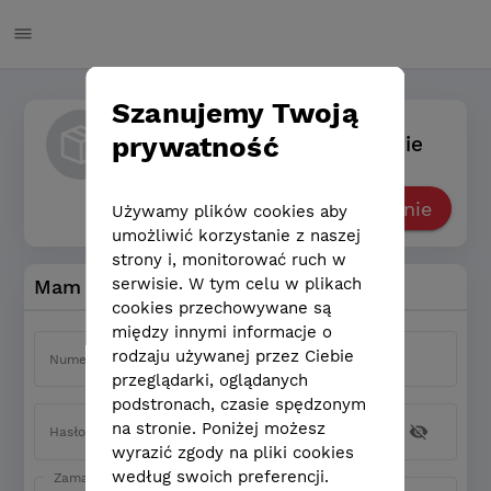
Szanujemy Twoją
prywatność
Chcę złożyć nowe zamówienie
Nowe zamówienie
Używamy plików cookies aby
umożliwić korzystanie z naszej
strony i, monitorować ruch w
serwisie. W tym celu w plikach
Mam zamówienie
cookies przechowywane są
między innymi informacje o
rodzaju używanej przez Ciebie
Numer zamówienia
przeglądarki, oglądanych
podstronach, czasie spędzonym
na stronie. Poniżej możesz
Hasło
wyrazić zgody na pliki cookies
według swoich preferencji.
Zamawiający / Zlecający wydruk